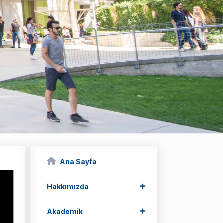
Ana Sayfa
+
+
Hakkımızda
+
+
Akademik