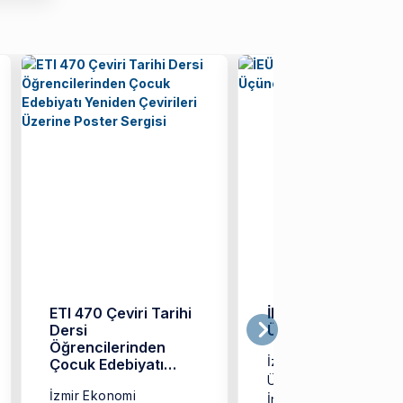
ETI 470 Çeviri Tarihi
İEÜ’lü Şimal, Türkiy
Dersi
Üçüncüsü Oldu
Öğrencilerinden
İzmir Ekonomi
Çocuk Edebiyatı
Yeniden Çevirileri
Üniversitesi (İEÜ)
İzmir Ekonomi
Üzerine Poster
İngilizce Mütercim ve