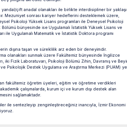
ndal/çift anadal olanakları ile birlikte interdisipliner bir yaklaş
dır. Mezuniyet sonrası kariyer hedeflerini desteklemek üzere,
eysel Psikoloji Yüksek Lisans programları ile Deneysel Psikoloji
 Bölümü bünyesinde ise Uygulamalı İstatistik Yüksek Lisans ve
rı ile Uygulamalı Matematik ve İstatistik Doktora programı
in dışına taşan ve süreklilik arz eden bir deneyimdir.
ırma olanakları sunmak üzere Fakültemiz bünyesinde İngilizce
, iki Fizik Laboratuvarı, Psikoloji Bölümü Zihin, Davranış ve Beyi
rı ve Psikolojik Destek Uygulama ve Araştırma Merkezi (PUAM) ye
 fakültemiz öğretim üyeleri, eğitim ve öğretime verdikleri
kları akademik çalışmalarda, kurum içi ve kurum dışı destek alan
mesini sağlamaktadır.
ler ile sentezleyip zenginleştireceğiniz inancıyla, İzmir Ekonomi
iyoruz.