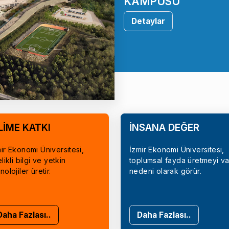
KAMPÜSÜ
Detaylar
LİME KATKI
İNSANA DEĞER
ir Ekonomi Üniversitesi,
İzmir Ekonomi Üniversitesi,
elikli bilgi ve yetkin
toplumsal fayda üretmeyi va
nolojiler üretir.
nedeni olarak görür.
Daha Fazlası..
Daha Fazlası..