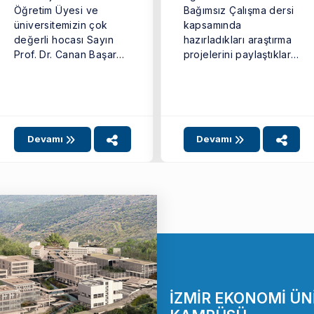
Öğretim Üyesi ve
Bağımsız Çalışma dersi
üniversitemizin çok
kapsamında
değerli hocası Sayın
hazırladıkları araştırma
Prof. Dr. Canan Başar
projelerini paylaştıkları
Eroğlu için 3 ...
poster sergimizi
başarıyla
gerçekleştirdik.
Öğrencilerimiz, birçok
farklı konuda
Devamı
Devamı
yürüttükleri
araştırmalarını ...
İZMİR EKONOMİ ÜN