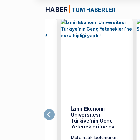
HABER
TÜM HABERLER
atematik Bölümü
İzmir Ekonomi
ğrencilerimize
Üniversitesi
ÜBİTAK 2209-A
Türkiye’nin Genç
raştırma Desteği!
Yetenekleri'ne ev
sahipliği yaptı !
BİTAK Bilim İnsanı
Matematik bölümünün