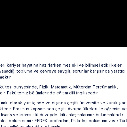
eri kariyer hayatına hazırlarken mesleki ve bilimsel etik ilkeler
aşadığı topluma ve çevreye saygılı, sorunlar karşısında yaratıcı
mektir.
kültesi bünyesinde, Fizik, Matematik, Mütercim Tercümanlık,
ır. Fakültemiz bölümlerinde eğitim dili İngilizcedir.
mlu olarak yurt içinde ve dışında çeşitli üniversite ve kuruluşlar 
mektedir. Erasmus kapsamında çeşitli Avrupa ülkeleri ile öğrenim ve
lisans ve lisansüstü düzeyde ikili anlaşmalarımız bulunmaktadır.
loji bölümlerimiz FEDEK tarafından, Psikoloji bölümümüz ise Tür
eş yıllığına akredite edilmiştir.