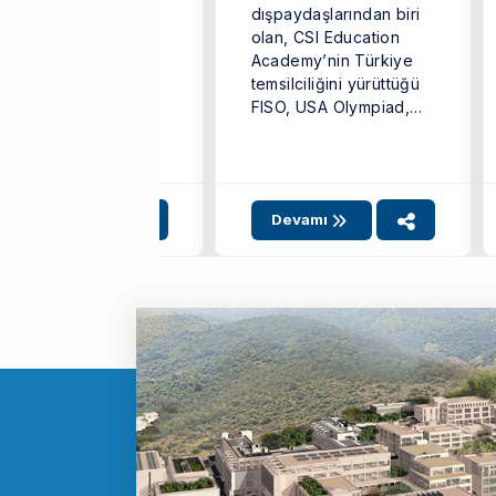
stek Programları
dışpaydaşlarından biri
şkanlığı (BİDEB)
olan, CSI Education
rafından yürütülen
Academy’nin Türkiye
209-A Üniversite
temsilciliğini yürüttüğü
rencileri Araştırma
FISO, USA Olympiad,
ojeleri Destekleme
UNICEPT, ADEPT ve
ogramı”nın sonuçları
TİBMOC yarışmalarının
 Mayıs 2026 ...
2025-2026 ...
Devamı
Devamı