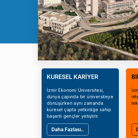
KÜRESEL KARİYER
Bİ
İzmir Ekonomi Üniversitesi,
İzm
dünya çapında bir üniversiteye
nit
dönüşürken aynı zamanda
tek
küresel çapta yetkinliğe sahip
başarılı gençler yetiştirir.
Daha Fazlası..