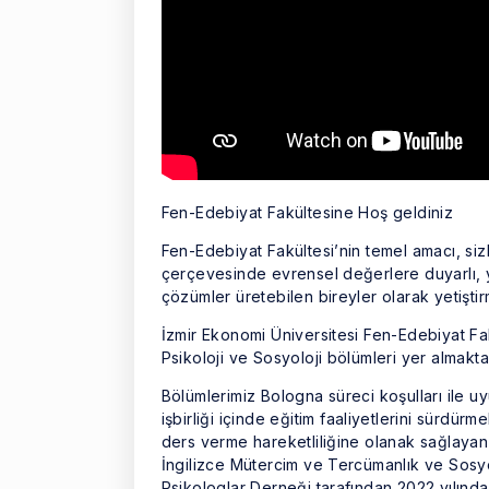
Fen-Edebiyat Fakültesine Hoş geldiniz
Fen-Edebiyat Fakültesi’nin temel amacı, sizl
çerçevesinde evrensel değerlere duyarlı, y
çözümler üretebilen bireyler olarak yetiştir
İzmir Ekonomi Üniversitesi Fen-Edebiyat Fa
Psikoloji ve Sosyoloji bölümleri yer almaktad
Bölümlerimiz Bologna süreci koşulları ile uyu
işbirliği içinde eğitim faaliyetlerini sürdür
ders verme hareketliliğine olanak sağlayan 
İngilizce Mütercim ve Tercümanlık ve Sosyo
Psikologlar Derneği tarafından 2022 yılında b