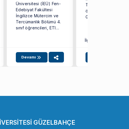
Sergisi
Üniversitesi (İEÜ) Fen-
Tercümanlık Bölümü
Edebiyat Fakültesi
öğrencisi Türkan Şima
İngilizce Mütercim ve
Geyik, Avrupa Birliği
Tercümanlık Bölümü 4.
(AB) Başkanlığı
sınıf öğrencileri, ETI
tarafından düzenlene
470 Çeviri Tarihi dersi
‘14. ...
kapsamında ...
İlgili SKA:
4
9
17
Devamı
Devamı
İVERSİTESİ GÜZELBAHÇE