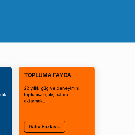
TOPLUMA FAYDA
22 yıllık güç ve deneyimini
rlık
toplumsal çalışmalara
aktarmak..
Daha Fazlası..