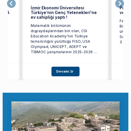
İzmir Ekonomi Üniversitesi
Prof.
209-A
Türkiye’nin Genç Yetenekleri'ne
ve Öz
ev sahipliği yaptı !
Fen Ed
Matematik bölümünün
Bölüm
dışpaydaşlarından biri olan, CSI
üniver
Education Academy’nin Türkiye
Sayın 
temsilciliğini yürüttüğü FISO, USA
3 ...
nın
Olympiad, UNICEPT, ADEPT ve
TİBMOC yarışmalarının 2025-2026 ...
Devamı