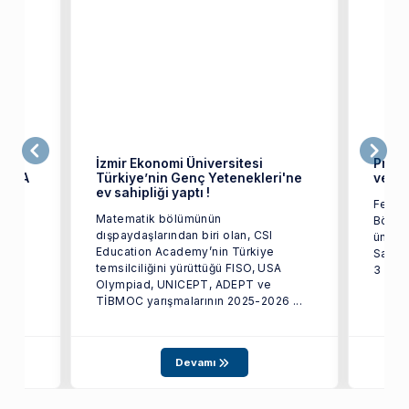
İzmir Ekonomi Üniversitesi
Prof.
209-A
Türkiye’nin Genç Yetenekleri'ne
ve Öz
ev sahipliği yaptı !
Fen Ed
Matematik bölümünün
Bölüm
dışpaydaşlarından biri olan, CSI
üniver
Education Academy’nin Türkiye
Sayın 
temsilciliğini yürüttüğü FISO, USA
3 ...
nın
Olympiad, UNICEPT, ADEPT ve
TİBMOC yarışmalarının 2025-2026 ...
Devamı