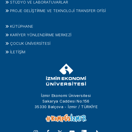
STÜDYO VE LABORATUVARLAR
PROJE GELIŞTIRME VE TEKNOLOJI TRANSFER OFISI
KÜTÜPHANE
KARİYER YÖNLENDİRME MERKEZİ
ÇOCUK ÜNIVERSITESI
İLETIŞIM
İzmir Ekonomi Üniversitesi
Sakarya Caddesi No:156
35330 Balçova - İzmir / TÜRKİYE